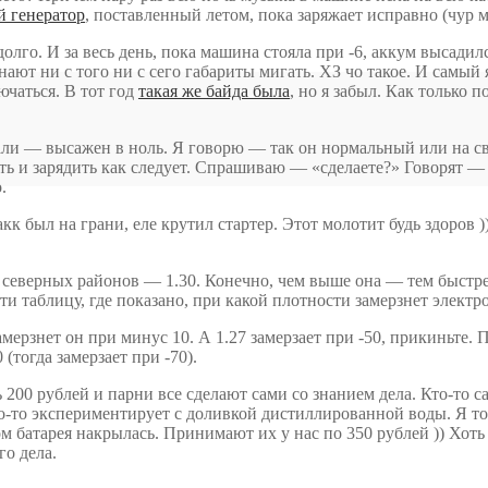
й генератор
, поставленный летом, пока заряжает исправно (чур м
долго. И за весь день, пока машина стояла при -6, аккум высадилс
ают ни с того ни с сего габариты мигать. ХЗ чо такое. И самый
ючаться. В тот год
такая же байда была
, но я забыл. Как только п
зали — высажен в ноль. Я говорю — так он нормальный или на с
ть и зарядить как следует. Спрашиваю — «сделаете?» Говорят —
.
кк был на грани, еле крутил стартер. Этот молотит будь здоров )
о северных районов — 1.30. Конечно, чем выше она — тем быстр
ти таблицу, где показано, при какой плотности замерзнет электр
замерзнет он при минус 10. А 1.27 замерзает при -50, прикиньте.
(тогда замерзает при -70).
200 рублей и парни все сделают сами со знанием дела. Кто-то с
о-то экспериментирует с доливкой дистиллированной воды. Я то
ом батарея накрылась. Принимают их у нас по 350 рублей )) Хоть
го дела.