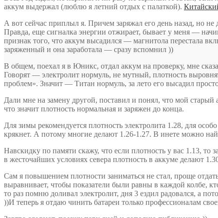
аккум выдержал (люблю я летний отдых с палаткой).
Китайски
А вот сейчас приплыл я. Причем заряжал его день назад, но не 
Правда, еще сигналка энергии отжирает, бывает у меня — начин
признак того, что аккум высадился — магнитола перестала вкл
заряженный и она заработала — сразу вспомнил ))
В общем, поехал я в Юникс, отдал аккум на проверку, мне ска
Говорят — электролит нормуль, не мутный, плотность выровня
проблем». Значит — Титан нормуль, за лето его высадил просто
Дали мне на замену другой, поставил и понял, что мой старый а
что значит плотность нормальная и заряжен до конца.
Для зимы рекомендуется плотность электролита 1.28, для особ
крякнет. А потому многие делают 1.26-1.27. В инете можно най
Навскидку по памяти скажу, что если плотность у вас 1.13, то 
в жесточайших условиях севера плотность в аккуме делают 1.30 
Сам я повышением плотности заниматься не стал, проще отдать 
выравнивает, чтобы показатели были равны в каждой колбе, кт
то раз помню доливал электролит, дня 3 ездил радовался, а пот
))И теперь я отдаю чинить батареи только профессионалам свое