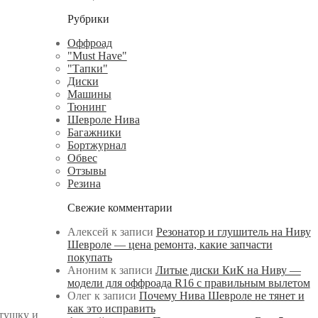
Рубрики
Оффроад
"Must Have"
"Тапки"
Диски
Машины
Тюнинг
Шевроле Нива
Багажники
Бортжурнал
Обвес
Отзывы
Резина
Свежие комментарии
Алексей
к записи
Резонатор и глушитель на Ниву
Шевроле — цена ремонта, какие запчасти
покупать
Аноним
к записи
Литые диски КиК на Ниву —
модели для оффроада R16 с правильным вылетом
Олег
к записи
Почему Нива Шевроле не тянет и
как это исправить
атушку и