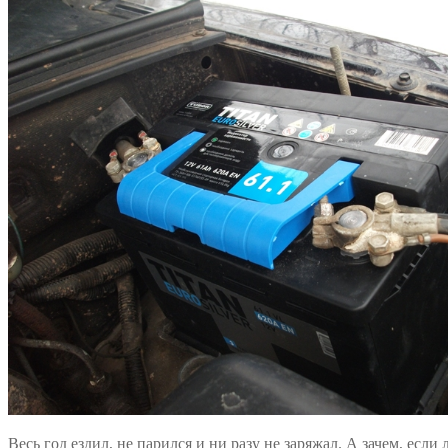
Весь год ездил, не парился и ни разу не заряжал. А зачем, есл