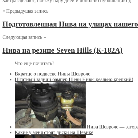
Завтра сделают, поезжу пару дней и дополню публикацию ))
« Предыдущая запись
Подготовленная Нива на улицах нашего
Следующая запись »
Нива на резине Seven Hills (К-182А)
Что еще почитать?
Вкратце о подвеске Нивы Шевроле
Штатный задний бампер Шеви Нивы реально крепкий!
Нива Шевроле — загора
Какие у меня стоят диски на Шевике