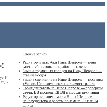
Свежие записи
Радиатор и патрубки Нива Шевроле — цена
е!
запчастей и стоимость работ по замене
Замена тормозных колодок на Ниву Шевроле —
ставим Росдот
ус 16
Замена сцепление на Ниве Шевроле — поставил
 сдох.
«Valeo». Цена комплекта и стоимость работ.
Троит двигатель на Ниве Шевроле — проверяем
свечи, ВВ провода, ДПЗД и модуль зажигания
Редуктор переднего моста Нивы Шевроле —
цена редуктора и работы по замене. 22 или 24
шлица?