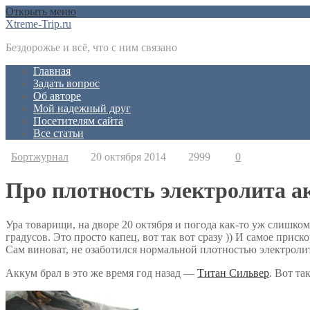
Открыть меню
Xtreme-Trip.ru
Бездорожье и всё, что с ним связано
Главная
Задать вопрос
Об авторе
Мой надежный друг
Посетителям сайта
Все статьи
Бортжурнал
20 октября 2014
2999
0
Про плотность электролита а
Ура товарищи, на дворе 20 октября и погода как-то уж слишком
градусов. Это просто капец, вот так вот сразу )) И самое приско
Сам виноват, не озаботился нормальной плотностью электролит
Аккум брал в это же время год назад —
Титан Сильвер
. Вот та