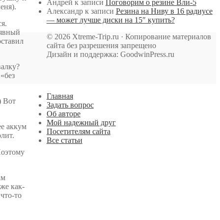
Андрей
к записи
Поговорим о резине Вли-5
еня).
Александр
к записи
Резина на Ниву в 16 радиусе
— может лучше диски на 15″ купить?
я.
 явный
© 2026 Xtreme-Trip.ru · Копирование материалов
оставил
сайта без разрешения запрещено
Дизайн и поддержка: GoodwinPress.ru
валку?
 «без
Главная
) Вот
Задать вопрос
Об авторе
Мой надежный друг
ее аккум
Посетителям сайта
олит.
Все статьи
 Поэтому
ам
же как-
 что-то