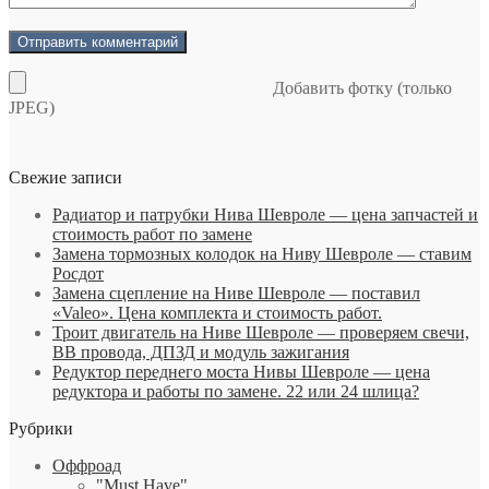
Добавить фотку (только
JPEG)
Свежие записи
Радиатор и патрубки Нива Шевроле — цена запчастей и
стоимость работ по замене
Замена тормозных колодок на Ниву Шевроле — ставим
Росдот
Замена сцепление на Ниве Шевроле — поставил
«Valeo». Цена комплекта и стоимость работ.
Троит двигатель на Ниве Шевроле — проверяем свечи,
ВВ провода, ДПЗД и модуль зажигания
Редуктор переднего моста Нивы Шевроле — цена
редуктора и работы по замене. 22 или 24 шлица?
Рубрики
Оффроад
"Must Have"