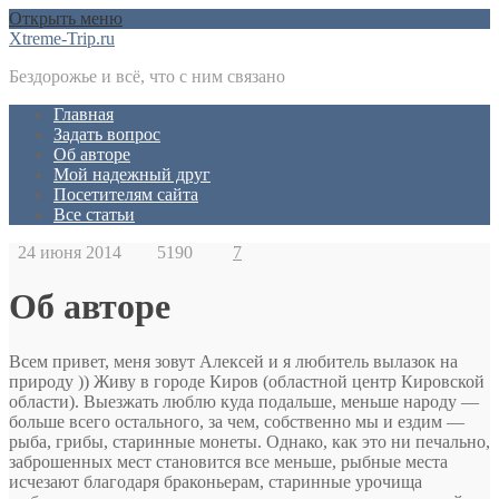
Открыть меню
Xtreme-Trip.ru
Бездорожье и всё, что с ним связано
Главная
Задать вопрос
Об авторе
Мой надежный друг
Посетителям сайта
Все статьи
24 июня 2014
5190
7
Об авторе
Всем привет, меня зовут Алексей и я любитель вылазок на
природу )) Живу в городе Киров (областной центр Кировской
области). Выезжать люблю куда подальше, меньше народу —
больше всего остального, за чем, собственно мы и ездим —
рыба, грибы, старинные монеты. Однако, как это ни печально,
заброшенных мест становится все меньше, рыбные места
исчезают благодаря браконьерам, старинные урочища