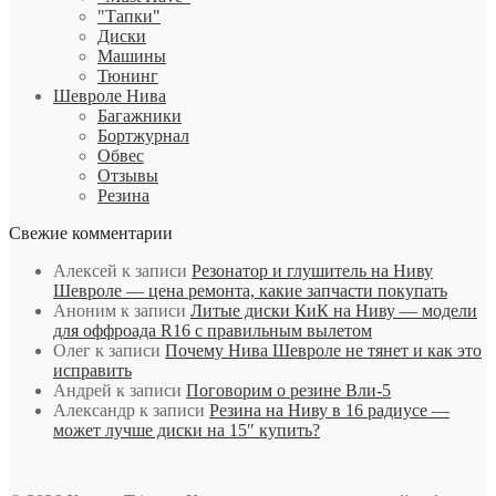
"Тапки"
Диски
Машины
Тюнинг
Шевроле Нива
Багажники
Бортжурнал
Обвес
Отзывы
Резина
Свежие комментарии
Алексей
к записи
Резонатор и глушитель на Ниву
Шевроле — цена ремонта, какие запчасти покупать
Аноним
к записи
Литые диски КиК на Ниву — модели
для оффроада R16 с правильным вылетом
Олег
к записи
Почему Нива Шевроле не тянет и как это
исправить
Андрей
к записи
Поговорим о резине Вли-5
Александр
к записи
Резина на Ниву в 16 радиусе —
может лучше диски на 15″ купить?