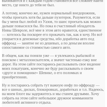
выбиваются и с каждым годом становится все сложнее найти
место, где никто до тебя не был.
А потому, конечно же, нужен нормальный внедорожник,
чтобы проехать хотя бы дальше пузотерок. Разумеется, если
бы у меня был любой из Уазов, то шанс проехать как можно
дальше повысился бы. Но пока я счастливый обладатель
Нивы Шевроле, всё мне в этом авто нравится, единственное
— хотелось бы поскорее его прокачать так, как я хочу. Но всё
упирается в денежные средства, ибо доработка авто под
оффроад — занятие не из дешевых, а по деньгам вполне
сопоставимое со стоимостью самого авто.
В общем, как вы поняли уже — я увлекаюсь рыбалкой и
поиском с металлоискателем, а значит частенько езжу вне
дорог. На этом сайте постараюсь рассказывать свое видение
моих покатушек, конечно же буду рассказывать о своем
«друге и помощнике» Шевике, о его поломках и
приобретениях.
Ну и постараюсь собрать тут важную инфу по оффроаду —
все о шинах, дисках, блокировках, доработках и т.п. Надеюсь,
на моем блоге вы задержитесь и мы станем друзьями. Хочу
собрать на этом сайте небольшое дружное коммьюнити
любителей активного отдыха.