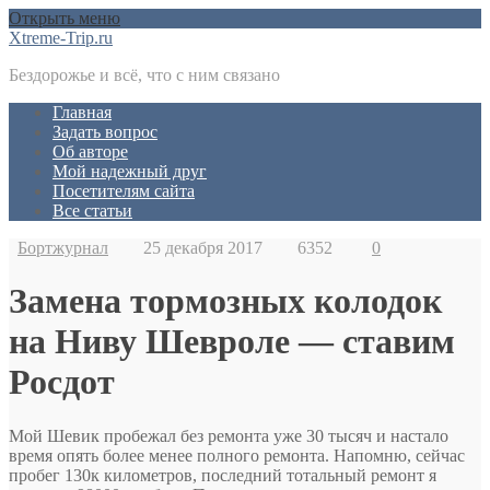
Открыть меню
Xtreme-Trip.ru
Бездорожье и всё, что с ним связано
Главная
Задать вопрос
Об авторе
Мой надежный друг
Посетителям сайта
Все статьи
Бортжурнал
25 декабря 2017
6352
0
Замена тормозных колодок
на Ниву Шевроле — ставим
Росдот
Мой Шевик пробежал без ремонта уже 30 тысяч и настало
время опять более менее полного ремонта. Напомню, сейчас
пробег 130к километров, последний тотальный ремонт я