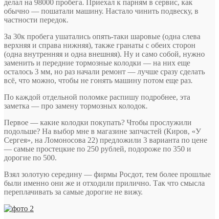
делал на 98000 пробега. Приехал к парням в сервис, как
обычно — пошатали машину. Настало чинить подвеску, в
частности передок.
За 30к пробега ушатались опять-таки шаровые (одна слева
верхняя и справа нижняя), также гранаты с обеих сторон
(одна внутренняя и одна внешняя). Ну и само собой, нужно
заменить и передние тормозные колодки — на них еще
осталось 3 мм, но раз начали ремонт — лучше сразу сделать
всё, что можно, чтобы не гонять машину потом еще раз.
По каждой отдельной поломке распишу подробнее, эта
заметка — про замену тормозных колодок.
Первое — какие колодки покупать? Чтобы прослужили
подольше? На выбор мне в магазине запчастей (Киров, «У
Сергея», на Ломоносова 22) предложили 3 варианта по цене
— самые простецкие по 250 рублей, подороже по 350 и
дорогие по 500.
Взял золотую середину — фирмы Росдот, тем более прошлые
были именно они же и отходили прилично. Так что смысла
переплачивать за самые дорогие не вижу.