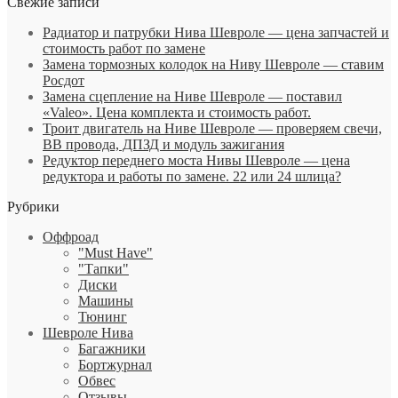
Свежие записи
Радиатор и патрубки Нива Шевроле — цена запчастей и
стоимость работ по замене
Замена тормозных колодок на Ниву Шевроле — ставим
Росдот
Замена сцепление на Ниве Шевроле — поставил
«Valeo». Цена комплекта и стоимость работ.
Троит двигатель на Ниве Шевроле — проверяем свечи,
ВВ провода, ДПЗД и модуль зажигания
Редуктор переднего моста Нивы Шевроле — цена
редуктора и работы по замене. 22 или 24 шлица?
Рубрики
Оффроад
"Must Have"
"Тапки"
Диски
Машины
Тюнинг
Шевроле Нива
Багажники
Бортжурнал
Обвес
Отзывы