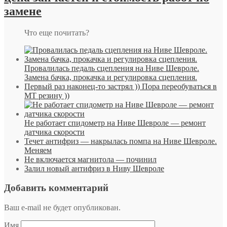
замене
Что еще почитать?
Провалилась педаль сцепления на Ниве Шевроле.
Замена бачка, прокачка и регулировка сцепления.
Первый раз наконец-то застрял )) Пора переобуваться в
МТ резину ))
Не работает спидометр на Ниве Шевроле — ремонт
датчика скорости
Течет антифриз — накрылась помпа на Ниве Шевроле.
Меняем
Не включается магнитола — починил
Залил новый антифриз в Ниву Шевроле
Добавить комментарий
Ваш e-mail не будет опубликован.
Имя