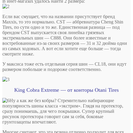
В инет-магазах удалось найти 2 размера:
Если вас смущает, что на названии присутствует бренд
Maxxis, то это нормально. CST — аббревиатура Cheng Shin
Tires, по сути одно и то же. Единственная разница — под
брендом CST выпускается своя линейка грязевых
экстремальных шин — C888. Они более известные и
востребованные из-за своих размеров — 31 и 32 дюйма одни
из самых ходовых. А вот если хотите еще больше — тогда
смотрите ниже.
У максиса тоже есть отдельная серия шин — CL18, они идут
размером побольше и подороже соответственно.
King Cobra Extreme — от конторы Otani Tires
Ну а как же без кобры? Стремительно набирающие
популярность шины класса «экстрим». Глядя на протектор,
сразу понимаешь, для чего покрышки. Супер крупный
рисунок протектора говорит сам за себя, боковые
грунтозацепы впечатляют.
Многие считают, что эта резина отлично подходит для всех