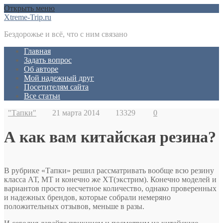
Открыть меню
Xtreme-Trip.ru
Бездорожье и всё, что с ним связано
Главная
Задать вопрос
Об авторе
Мой надежный друг
Посетителям сайта
Все статьи
"Тапки"
21 марта 2014
13329
0
А как вам китайская резина?
В рубрике «Тапки» решил рассматривать вообще всю резину
класса АТ, МТ и конечно же XT(экстрим). Конечно моделей и
вариантов просто несчетное количество, однако проверенных
и надежных брендов, которые собрали немеряно
положительных отзывов, меньше в разы.