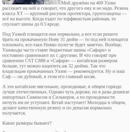
Мой дружбан на 469 Уазке
рассекает на ней и говорит, что другого ему и не надо. Резина
класса XT — крупный рисунок протектора, грунтозацепы —
всё на высоте. Когда ездит по торфянистым районам, то
спускает шины до 0.5 вроде.
Под Уазкой плющатся они нормально, а вот если решите
брать на прокачанную Ниву 31 дюйм — то под ней плющатся
плоховато, все-таки Нивко полегче будет заметно. Вообще,
Уазоводы часто ставят бюджетные шины «Сафари» и
постоянно сравнивают их с другими. И что говорят при
сравнении CST C888 и «Сафаря» — китайская размером
больше, тут можно нацепить аж 32 дюйма. Так что
владельцам прокачанных Уазов — рекомендуется. Ну и наш
Саф — он дубовый, в этом его главный косяк.
А эти китайские мягонькие, проходимые, в общем горяздо
лучше отечественных. Однако чуть дороже, но в разы дешевле
импортных Симексом и Сильверов, а по проходимости
ничуть им не уступают. Кетай наступает! Молодцы в общем,
делают качественную резину и по деньгам нормально
получается.
Какие размеры бывают?