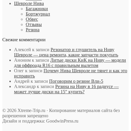
Шевроле Нива
Багажники
Бортжурнал
Обвес
Отзывы
Резина
Свежие комментарии
Алексей
к записи
Резонатор и глушитель на Ниву
Шевроле — цена ремонта, какие запчасти покупать
Аноним
к записи
Литые диски КиК на Ниву — модели
для оффроада R16 с правильным вылетом
Олег
к записи
Почему Нива Шевроле не тянет и как это
исправить
Андрей
к записи
Поговорим о резине Вли-5
Александр
к записи
Резина на Ниву в 16 радиусе —
может лучше диски на 15″ купить?
© 2026 Xtreme-Trip.ru · Копирование материалов сайта без
разрешения запрещено
Дизайн и поддержка: GoodwinPress.ru