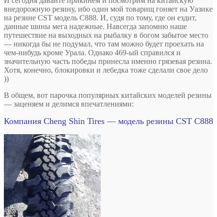
И сегодня давайте прикинем и посмотрим на китайскую
внедорожную резину, ибо один мой товарищ гоняет на Уазике
на резине CST модель C888. И, судя по тому, где он ездит,
данные шины мега надежные. Навсегда запомню наше
путешествие на выходных на рыбалку в богом забытое место
— никогда бы не подумал, что там можно будет проехать на
чем-нибудь кроме Урала. Однако 469-ый справился и
значительную часть победы принесла именно грязевая резина.
Хотя, конечно, блокировки и лебедка тоже сделали свое дело
))
В общем, вот парочка популярных китайских моделей резины
— заценяем и делимся впечатлениями:
Компания Cheng Shin Tires — модель резины CST C888