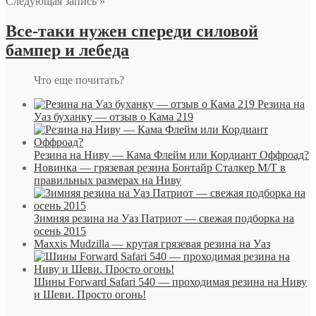
Следующая запись »
Все-таки нужен спереди силовой
бампер и лебеда
Что еще почитать?
Резина на
Уаз буханку — отзыв о Кама 219
Резина на Ниву — Кама Флейм или Кордиант Оффроад?
Новинка — грязевая резина Бонтайр Сталкер М/Т в
правильных размерах на Ниву
Зимняя резина на Уаз Патриот — свежая подборка на
осень 2015
Maxxis Mudzilla — крутая грязевая резина на Уаз
Шины Forward Safari 540 — проходимая резина на Ниву
и Шеви. Просто огонь!