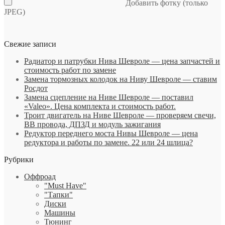
Добавить фотку (только
JPEG)
Свежие записи
Радиатор и патрубки Нива Шевроле — цена запчастей и
стоимость работ по замене
Замена тормозных колодок на Ниву Шевроле — ставим
Росдот
Замена сцепление на Ниве Шевроле — поставил
«Valeo». Цена комплекта и стоимость работ.
Троит двигатель на Ниве Шевроле — проверяем свечи,
ВВ провода, ДПЗД и модуль зажигания
Редуктор переднего моста Нивы Шевроле — цена
редуктора и работы по замене. 22 или 24 шлица?
Рубрики
Оффроад
"Must Have"
"Тапки"
Диски
Машины
Тюнинг