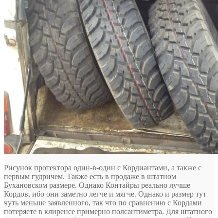
Рисунок протектора один-в-один с Кордиантами, а также с
первым гудричем. Также есть в продаже в штатном
Бухановском размере. Однако Контайры реально лучше
Кордов, ибо они заметно легче и мягче. Однако и размер тут
чуть меньше заявленного, так что по сравнению с Кордами
потеряете в клиренсе примерно полсантиметра. Для штатного