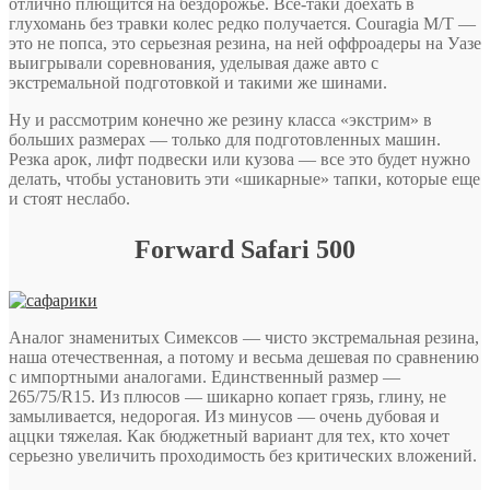
отлично плющится на бездорожье. Все-таки доехать в
глухомань без травки колес редко получается. Couragia M/T —
это не попса, это серьезная резина, на ней оффроадеры на Уазе
выигрывали соревнования, уделывая даже авто с
экстремальной подготовкой и такими же шинами.
Ну и рассмотрим конечно же резину класса «экстрим» в
больших размерах — только для подготовленных машин.
Резка арок, лифт подвески или кузова — все это будет нужно
делать, чтобы установить эти «шикарные» тапки, которые еще
и стоят неслабо.
Forward Safari 500
Аналог знаменитых Симексов — чисто экстремальная резина,
наша отечественная, а потому и весьма дешевая по сравнению
с импортными аналогами. Единственный размер —
265/75/R15. Из плюсов — шикарно копает грязь, глину, не
замыливается, недорогая. Из минусов — очень дубовая и
аццки тяжелая. Как бюджетный вариант для тех, кто хочет
серьезно увеличить проходимость без критических вложений.