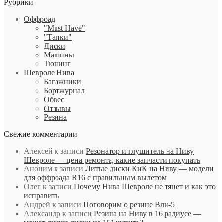
Рубрики
Оффроад
"Must Have"
"Тапки"
Диски
Машины
Тюнинг
Шевроле Нива
Багажники
Бортжурнал
Обвес
Отзывы
Резина
Свежие комментарии
Алексей
к записи
Резонатор и глушитель на Ниву
Шевроле — цена ремонта, какие запчасти покупать
Аноним
к записи
Литые диски КиК на Ниву — модели
для оффроада R16 с правильным вылетом
Олег
к записи
Почему Нива Шевроле не тянет и как это
исправить
Андрей
к записи
Поговорим о резине Вли-5
Александр
к записи
Резина на Ниву в 16 радиусе —