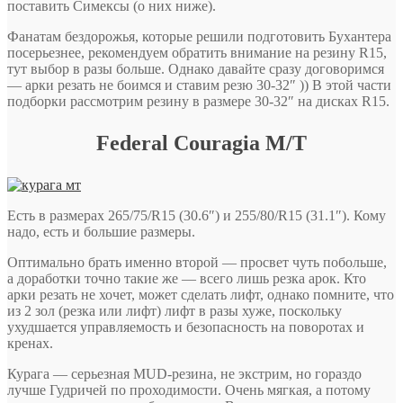
поставить Симексы (о них ниже).
Фанатам бездорожья, которые решили подготовить Бухантера
посерьезнее, рекомендуем обратить внимание на резину R15,
тут выбор в разы больше. Однако давайте сразу договоримся
— арки резать не боимся и ставим резю 30-32″ )) В этой части
подборки рассмотрим резину в размере 30-32″ на дисках R15.
Federal Couragia M/T
Есть в размерах 265/75/R15 (30.6″) и 255/80/R15 (31.1″). Кому
надо, есть и большие размеры.
Оптимально брать именно второй — просвет чуть побольше,
а доработки точно такие же — всего лишь резка арок. Кто
арки резать не хочет, может сделать лифт, однако помните, что
из 2 зол (резка или лифт) лифт в разы хуже, поскольку
ухудшается управляемость и безопасность на поворотах и
кренах.
Курага — серьезная MUD-резина, не экстрим, но гораздо
лучше Гудричей по проходимости. Очень мягкая, а потому