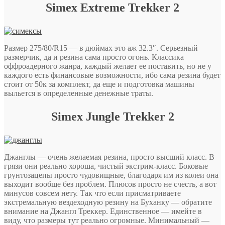
Simex Extreme Trekker 2
Размер 275/80/R15 — в дюймах это аж 32.3″. Серьезный
размерчик, да и резина сама просто огонь. Классика
оффроадерного жанра, каждый желает ее поставить, но не у
каждого есть финансовые возможности, ибо сама резина будет
стоит от 50к за комплект, да еще и подготовка машины
выльется в определенные денежные траты.
Simex Jungle Trekker 2
Джанглы — очень желаемая резина, просто высший класс. В
грязи они реально хороша, чистый экстрим-класс. Боковые
грунтозацепы просто чудовищные, благодаря им из колеи она
выходит вообще без проблем. Плюсов просто не счесть, а вот
минусов совсем нету. Так что если присматриваете
экстремальную вездеходную резину на Буханку — обратите
внимание на Джангл Треккер. Единственное — имейте в
виду, что размеры тут реально огромные. Минимальный —