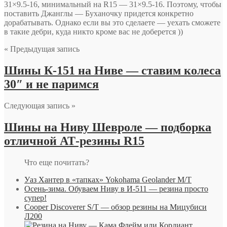
31×9.5-16, минимальный на R15 — 31×9.5-16. Поэтому, чтобы
поставить Джанглы — Буханочку придется конкретно
дорабатывать. Однако если вы это сделаете — уехать сможете
в такие дебри, куда никто кроме вас не доберется ))
« Предыдущая запись
Шины К-151 на Ниве — ставим колеса
30″ и не паримся
Следующая запись »
Шины на Ниву Шевроле — подборка
отличной АТ-резины R15
Что еще почитать?
Уаз Хантер в «тапках» Yokohama Geolander M/T
Осень-зима. Обуваем Ниву в И-511 — резина просто
супер!
Cooper Discoverer S/T — обзор резины на Мицубиси
Л200