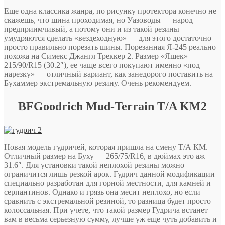
Еще одна классика жанра, по рисунку протектора конечно не
скажешь, что шина проходимая, но Уазоводы — народ
предприимчивый, а потому они и из такой резины
умудряются сделать «вездеходную» — для этого достаточно
просто правильно порезать шины. Порезанная Я-245 реально
похожа на Симекс Джангл Треккер 2. Размер «Яшек» —
215/90/R15 (30.2″), ее чаще всего покупают именно «под
нарезку» — отличный вариант, как занедорого поставить на
Бухаммер экстремальную резину. Очень рекомендуем.
BFGoodrich Mud-Terrain T/A KM2
Новая модель гудричей, которая пришла на смену Т/А КМ.
Отличный размер на Буху — 265/75/R16, в дюймах это аж
31.6″. Для установки такой неплохой резины можно
ограничится лишь резкой арок. Гудрич данной модификации
специально разработан для горной местности, для камней и
серпантинов. Однако и грязь она месит неплохо, но если
сравнить с экстремальной резиной, то разница будет просто
колоссальная. При учете, что такой размер Гудрича встанет
вам в весьма серьезную сумму, лучше уж еще чуть добавить и