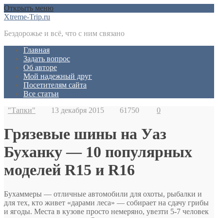
Открыть меню
Xtreme-Trip.ru
Бездорожье и всё, что с ним связано
Главная
Задать вопрос
Об авторе
Мой надежный друг
Посетителям сайта
Все статьи
"Тапки"
13 декабря 2015
61750
0
Грязевые шины на Уаз
Буханку — 10 популярных
моделей R15 и R16
Бухаммеры — отличные автомобили для охоты, рыбалки и
для тех, кто живет «дарами леса» — собирает на сдачу грибы
и ягоды. Места в кузове просто немеряно, увезти 5-7 человек