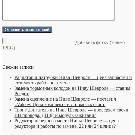
Добавить фотку (только
JPEG)
Свежие записи
Радиатор и патрубки Нива Шевроле — цена запчастей и
стоимость работ по замене
Замена тормозных колодок на Ниву Шевроле — ставим
Росдот
Замена сцепление на Ниве Шевроле — поставил
«Valeo». Цена комплекта и стоимость работ.
Троит двигатель на Ниве Шевроле — проверяем свечи,
ВВ провода, ДПЗД и модуль зажигания
Редуктор переднего моста Нивы Шевроле — цена
редуктора и работы по замене. 22 или 24 шлица?