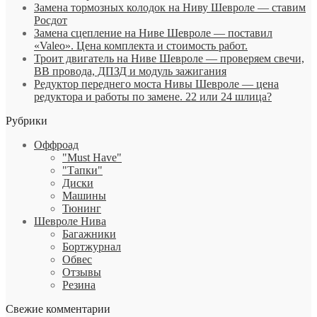
Замена тормозных колодок на Ниву Шевроле — ставим
Росдот
Замена сцепление на Ниве Шевроле — поставил
«Valeo». Цена комплекта и стоимость работ.
Троит двигатель на Ниве Шевроле — проверяем свечи,
ВВ провода, ДПЗД и модуль зажигания
Редуктор переднего моста Нивы Шевроле — цена
редуктора и работы по замене. 22 или 24 шлица?
Рубрики
Оффроад
"Must Have"
"Тапки"
Диски
Машины
Тюнинг
Шевроле Нива
Багажники
Бортжурнал
Обвес
Отзывы
Резина
Свежие комментарии