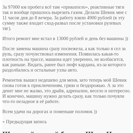
За 97000 км пробега всё там «прикипело», реактивные тяги
так и вообще пришлось вырезать газом. Делали Шевик мне с
11 часов дня до 8 вечера. За работу взяли 4900 рублей (в эту
сумму также входит сход-развал после установки рулевых
тяг).
Итого ремонт мне встал в 13000 рублей и день без машины ))
После замены машина сразу посвежела, а как только я сел за
руль, сразу почувствовал изменения. Появилась какая-то
плотность на трассе, машина идет уверенно, не колбасится,
как раньше. Видать, ранее был люфт кардана, из-за которого
раздолбались и остальные узлы авто.
Ремонтик вышел недешево для меня, зато теперь мой Шевик
снова готов к приключениям, грязи и бездорожью. А за это
денег мне не жалко, это драйв, адреналин, весело и интересно.
И конечно, машину нужно делать сразу, как только почуяли
что-то неладное в её работе.
Всем удачи на дорогах и поменьше поломок ))
« Предыдущая запись