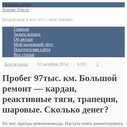
Открыть меню
Xtreme-Trip.ru
Бездорожье и всё, что с ним связано
Главная
Задать вопрос
Об авторе
Мой надежный друг
Посетителям сайта
Все статьи
Бортжурнал
02 октября 2014
6195
1
Пробег 97тыс. км. Большой
ремонт — кардан,
реактивные тяги, трапеция,
шаровые. Сколько денег?
Ну вот, братцы шевиновиводы. Настала опять ремонтировать