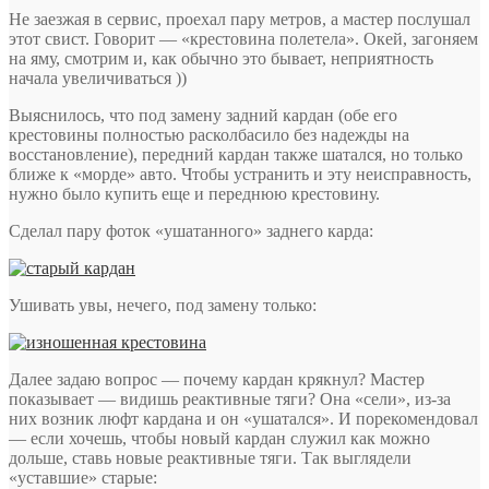
Не заезжая в сервис, проехал пару метров, а мастер послушал
этот свист. Говорит — «крестовина полетела». Окей, загоняем
на яму, смотрим и, как обычно это бывает, неприятность
начала увеличиваться ))
Выяснилось, что под замену задний кардан (обе его
крестовины полностью расколбасило без надежды на
восстановление), передний кардан также шатался, но только
ближе к «морде» авто. Чтобы устранить и эту неисправность,
нужно было купить еще и переднюю крестовину.
Сделал пару фоток «ушатанного» заднего карда:
Ушивать увы, нечего, под замену только:
Далее задаю вопрос — почему кардан крякнул? Мастер
показывает — видишь реактивные тяги? Она «сели», из-за
них возник люфт кардана и он «ушатался». И порекомендовал
— если хочешь, чтобы новый кардан служил как можно
дольше, ставь новые реактивные тяги. Так выглядели
«уставшие» старые: