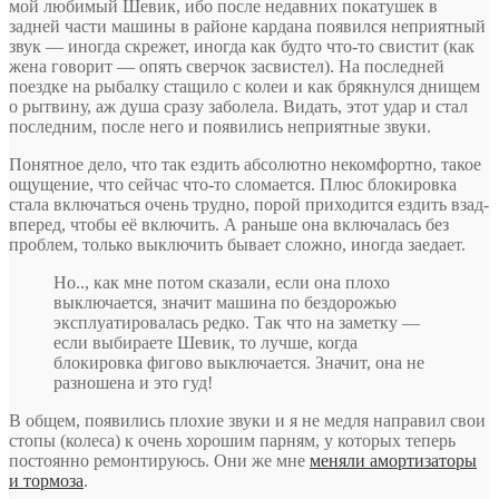
мой любимый Шевик, ибо после недавних покатушек в
задней части машины в районе кардана появился неприятный
звук — иногда скрежет, иногда как будто что-то свистит (как
жена говорит — опять сверчок засвистел). На последней
поездке на рыбалку стащило с колеи и как брякнулся днищем
о рытвину, аж душа сразу заболела. Видать, этот удар и стал
последним, после него и появились неприятные звуки.
Понятное дело, что так ездить абсолютно некомфортно, такое
ощущение, что сейчас что-то сломается. Плюс блокировка
стала включаться очень трудно, порой приходится ездить взад-
вперед, чтобы её включить. А раньше она включалась без
проблем, только выключить бывает сложно, иногда заедает.
Но.., как мне потом сказали, если она плохо
выключается, значит машина по бездорожью
эксплуатировалась редко. Так что на заметку —
если выбираете Шевик, то лучше, когда
блокировка фигово выключается. Значит, она не
разношена и это гуд!
В общем, появились плохие звуки и я не медля направил свои
стопы (колеса) к очень хорошим парням, у которых теперь
постоянно ремонтируюсь. Они же мне
меняли амортизаторы
и тормоза
.